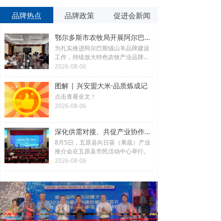
品牌热点
品牌政策
促进会新闻
鄂尔多斯市农牧局开展阿尔巴斯绒山羊品牌建设专项调研活动
为扎实推进阿尔巴斯绒山羊品牌建设
工作，持续放大特色农牧产业品牌优
势，赋能现代农牧业高质量发展，8月
2026-08-06
3日至8月4日，鄂尔多斯市农牧局开
展鄂尔巴斯绒山羊品牌建设专项调
图解 | 兴安盟大米·品质炼成记
研。
点击查看全文！
2026-08-06
深化供需对接、共促产业协作！五原县向日葵（果蔬）产业推介系列活动举行
8月5日，五原县向日葵（果蔬）产业
推介会在五原县市民活动中心举行。
2026-08-06