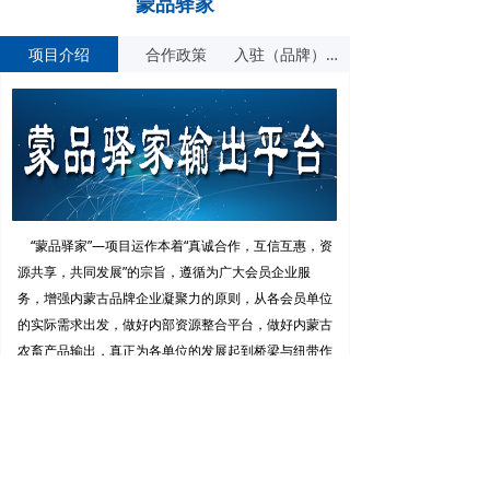
蒙品驿家
呼和浩特
塞北清高/吃劲
内蒙古塞北粮仓农业发展有
儿
限公司
项目介绍
合作政策
入驻（品牌）产品展示
呼和浩特
吃粗来
内蒙古蒙清农业科技开发有
限责任公司
呼和浩特
派驰 PASTURE
内蒙古食全食美股份有限公
司
“蒙品驿家”—项目运作本着“真诚合作，互信互惠，资
源共享，共同发展”的宗旨，遵循为广大会员企业服
务，增强内蒙古品牌企业凝聚力的原则，从各会员单位
查看更多
的实际需求出发，做好内部资源整合平台，做好内蒙古
农畜产品输出，真正为各单位的发展起到桥梁与纽带作
用。项目由内蒙古品牌建设促进会合作服务单位——内
蒙古蒙品文化科技有限公司和内蒙古蒙品商业管理咨询
有限公司负责运营。
品牌申报