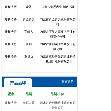
呼和浩特
蒙恩
内蒙古蒙恩乳业有限公司
包头
固阳黄芪
包头市固阳县土特产行业协
会
呼和浩特
食全食美
内蒙古食全食美股份有限公
鄂尔多斯
鄂尔多斯细毛羊
内蒙古乌审旗农牧业产业化
司
办公室
呼和浩特
宇航人
内蒙古宇航人高技术产业有
鄂尔多斯
鄂托克-螺旋藻
鄂托克旗农牧业产业化综合
限责任公司
服务中心
呼和浩特
伊利
内蒙古伊利实业集团股份有
限公司
呼和浩特
燕谷坊
内蒙古燕谷坊生态农业科技
（集团）股份有限公司
呼和浩特
华富
内蒙古华富饲料有限责任公
司
呼和浩特
正大饲料
内蒙古正大有限公司
查看更多
产品品牌
呼和浩特
青青草原
内蒙古青青草原牧业有限公
盟市
品牌
品牌主体
司
呼和浩特
绿鲜口香
清水河宏利元粮油购销有限
呼和浩特
浩峰
内蒙古浩峰农业有限责任公
责任公司
司