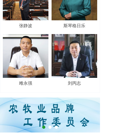
张静波
斯琴格日乐
雎永强
刘丙志