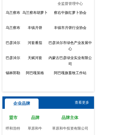
全监督管理中心
乌兰察布
乌兰察布胡萝卜
察右中旗红萝卜协会
乌兰察布
丰镇月饼
丰镇市月饼行业协会
巴彦淖尔
河套番茄
巴彦淖尔市绿色产业发展中
心
巴彦淖尔
天赋河套
内蒙古巴彦绿业实业有限公
司
锡林郭勒
阿巴嘎策格
阿巴嘎旗畜牧工作站
锡林郭勒
锡林郭勒奶酪
锡林郭勒盟农牧业科学研究
所
查看更多
阿拉善
阿拉善白绒山羊
阿拉山盟绒源白绒山羊双峰
企业品牌
驼专业合作社
盟市
品牌
品牌主体
呼和浩特
五彩土默特
土默特左旗扶贫产业发展促
进会
呼和浩特
草原和牛
草原和牛投资有限公司
呼和浩特
源味武川
武川县农牧和科技局