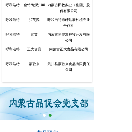
呼和浩特
金钻/悠致100
内蒙古田牧实业（集团）股
呼和浩特
田牧
内蒙古田牧实业（集团）股
份有限公司
份有限公司
呼和浩特
弘芙悦
呼和浩特市轩达泰种植专业
呼和浩特
鄂蒙清
内蒙古蒙清农业科技开发有
合作社
限责任公司
呼和浩特
冰棠
内蒙古博煜农林牧开发有限
呼和浩特
华欧
内蒙古华欧淀粉工业股份有
公司
限公司
呼和浩特
正大食品
内蒙古正大食品有限公司
呼和浩特
蒙歌来
武川县蒙歌来食品有限责任
公司
呼和浩特
川宝璞丰
武川县川宝绿色农产品有限
责任公司
呼和浩特
草原绿林源
呼和浩特市绿林源农业科技
开发有限公司
呼和浩特
特仑苏/瑞哺恩
内蒙古蒙牛乳业（集团）股
份有限公司
呼和浩特
安慕希/金领冠
内蒙古伊利实业集团股份有
限公司