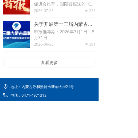
促进会推荐，固阳县报送的《大
力出“芪”迹 县域公用品牌“41°固
2026-07-03
228
넶
阳献”地理标志农产品的品牌逆
袭之路》成功入选中国品牌建设
关于开展第十三届内蒙古品牌大会—2026年内蒙古品牌价值评价申报工作的通知
促进会《中国品牌优秀案例成果
申报推荐期：2026年7月1日—8
汇编》。
月31日
2026-06-30
281
넶
查看更多
地址：
内蒙古呼和浩特市新华大街21号
电话：
0471-4971313
邮箱：
nmgppjs@163.com
内蒙古品牌网
公众订阅号