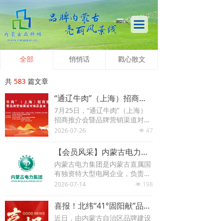
首页
끀
促进会概况
品牌资讯
全部
悄悄话
戳心散文
品牌活动
共
583
篇文章
“通辽牛肉”（上海）招商推介会暨品牌营销渠道对接品鉴会启幕
品牌申报
7月25日，“通辽牛肉”（上海）
招商推介会暨品牌营销渠道对接
品牌人物
品鉴会在上海举行。
2026-07-26
47
넶
品牌会客厅
【会员风采】内蒙古电力（集团）有限责任公司
内蒙古电力集团是内蒙古直属国
内蒙古农牧业品牌目录
有独资特大型电网企业，负责建
设运营内蒙古中西部电网，同时
2026-07-14
198
넶
蒙品驿家
向华北和蒙古国提供跨省区、跨
国境供电服务。
喜报！北纬“41°固阳献”品牌建设案例入选国家级权威案例汇编
内蒙古品牌库
近日，由内蒙古自治区品牌建设