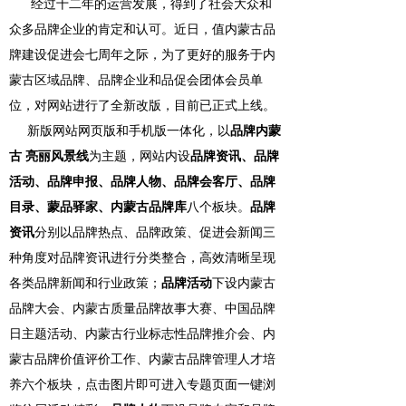
经过十二年的运营发展，得到了社会大众和
众多品牌企业的肯定和认可。近日，值内蒙古品
牌建设促进会七周年之际，为了更好的服务于内
蒙古区域品牌、品牌企业和品促会团体会员单
位，对网站进行了全新改版，目前已正式上线。
新版网站网页版和手机版一体化，以
品牌内蒙
古 亮丽风景线
为主题，网站内设
品牌资讯、
品牌
活动
、
品牌申报
、
品牌人物
、品牌
会客厅、品牌
目录、蒙品驿家、内蒙古品牌库
八个板块。
品牌
资讯
分别以品牌热点、品牌政策、促进会新闻三
种角度对品牌资讯进行分类整合，高效清晰呈现
各类品牌新闻和行业政策；
品牌活动
下设内蒙古
品牌大会、内蒙古质量品牌故事大赛、中国品牌
日主题活动、内蒙古行业标志性品牌推介会、内
蒙古品牌价值评价工作、内蒙古品牌管理人才培
养六个板块，点击图片即可进入专题页面一键浏