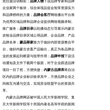
览往届活动精彩；
品牌人物
下设品牌专家和品牌
企业家两个板块，综合体现品促会智库资源实力
和品牌榜样的力量；
品牌会客厅
网络播出平台将
为优秀区域品牌和品牌企业提供网络视频录制、
推广服务；
品牌目录
以轮播动态引导展示内蒙古
农牧业品牌目录区域公用品牌、企业品牌、产品
品牌名单；
蒙品驿家
致力于做好内部资源整合平
台，做好内蒙古农畜产品输出，真正为各品牌企
业的发展起到桥梁与纽带作用；
品牌申报
下设活
动通知及文件下载两个版面，对于企业跟进品牌
项目一目了然，方便快捷；
内蒙古品牌库
将自治
区内的品牌企业标识收录其中，方便品牌企业之
间相互沟通与交流，实现异业联盟平台的资源共
享。
内蒙古品牌网还被中国人民大学新闻学院、复
旦大学新闻学院等十所国内著名高等学府的新闻