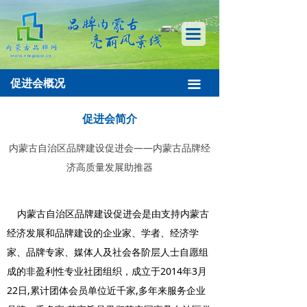
首页
끀
促进会概况
品牌资讯
促进会概况
끀
品牌活动
促进会简介
品牌申报
内蒙古自治区品牌建设促进会——内蒙古品牌经
济高质量发展助推器
品牌人物
品牌会客厅
内蒙古自治区品牌建设促进会是由支持内蒙古
内蒙古农牧业品牌目录
经济发展和品牌建设的企业家、学者、经济学
家、品牌专家、媒体人及社会各阶层人士自愿组
蒙品驿家
成的非盈利性专业社团组织，成立于2014年3月
22日,累计团体会员单位近千家,多年来服务企业
内蒙古品牌库